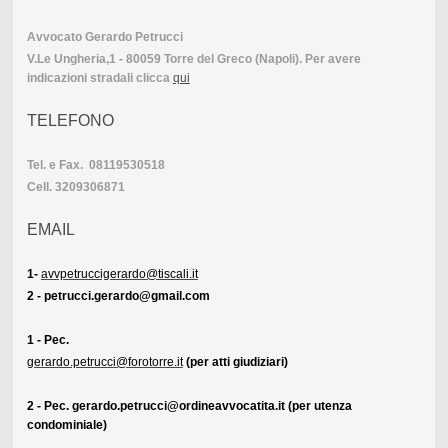
Avvocato Gerardo Petrucci
V.Le Ungheria,1 - 80059 Torre del Greco (Napoli). Per avere
indicazioni stradali clicca
qui
TELEFONO
Tel. e Fax. 08119530518
Cell. 3209306871
EMAIL
1-
avvpetruccig
erardo@tiscali.it
2 - petrucci.gerardo@gmail.com
1 - Pec.
gerardo.petrucci@forotorre.it
(per atti giudiziari)
2 - Pec. gerardo.petrucci@ordineavvocatita.it (per utenza
condominiale)