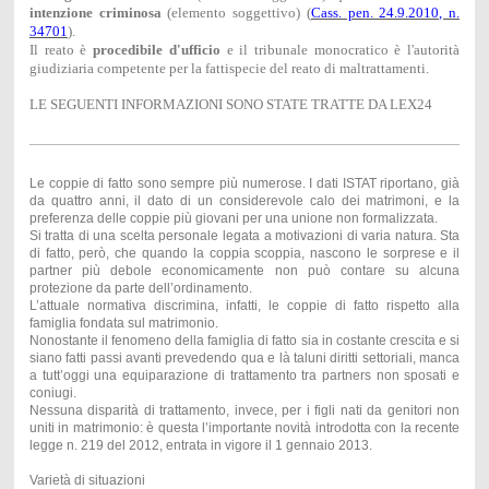
intenzione criminosa
(elemento soggettivo) (
Cass. pen. 24.9.2010, n.
34701
).
Il reato è
procedibile d'ufficio
e il tribunale monocratico è l'autorità
giudiziaria competente per la fattispecie del reato di maltrattamenti.
LE SEGUENTI INFORMAZIONI SONO STATE TRATTE DA LEX24
Le coppie di fatto sono sempre più numerose. I dati ISTAT riportano, già
da quattro anni, il dato di un considerevole calo dei matrimoni, e la
preferenza delle coppie più giovani per una unione non formalizzata.
Si tratta di una scelta personale legata a motivazioni di varia natura. Sta
di fatto, però, che quando la coppia scoppia, nascono le sorprese e il
partner più debole economicamente non può contare su alcuna
protezione da parte dell’ordinamento.
L’attuale normativa discrimina, infatti, le coppie di fatto rispetto alla
famiglia fondata sul matrimonio.
Nonostante il fenomeno della famiglia di fatto sia in costante crescita e si
siano fatti passi avanti prevedendo qua e là taluni diritti settoriali, manca
a tutt’oggi una equiparazione di trattamento tra partners non sposati e
coniugi.
Nessuna disparità di trattamento, invece, per i figli nati da genitori non
uniti in matrimonio: è questa l’importante novità introdotta con la recente
legge n. 219 del 2012, entrata in vigore il 1 gennaio 2013.
Varietà di situazioni