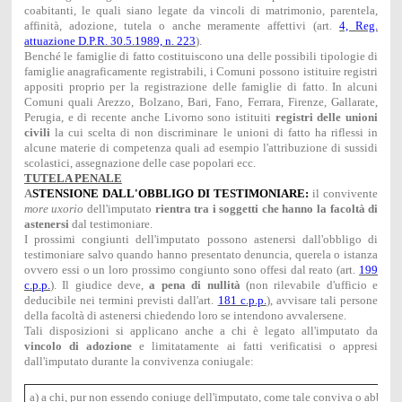
coabitanti, le quali siano legate da vincoli di matrimonio, parentela,
affinità, adozione, tutela o anche meramente affettivi (art.
4, Reg.
attuazione D.P.R. 30.5.1989, n. 223
).
Benché le famiglie di fatto costituiscono una delle possibili tipologie di
famiglie anagraficamente registrabili, i Comuni possono istituire registri
appositi proprio per la registrazione delle famiglie di fatto. In alcuni
Comuni quali Arezzo, Bolzano, Bari, Fano, Ferrara, Firenze, Gallarate,
Perugia, e di recente anche Livorno sono istituiti
registri delle unioni
civili
la cui scelta di non discriminare le unioni di fatto ha riflessi in
alcune materie di competenza quali ad esempio l'attribuzione di sussidi
scolastici, assegnazione delle case popolari ecc.
TUTELA PENALE
A
STENSIONE DALL'OBBLIGO DI TESTIMONIARE:
il convivente
more uxorio
dell'imputato
rientra tra i soggetti che hanno la facoltà di
astenersi
dal testimoniare.
I prossimi congiunti dell'imputato possono astenersi dall'obbligo di
testimoniare salvo quando hanno presentato denuncia, querela o istanza
ovvero essi o un loro prossimo congiunto sono offesi dal reato (art.
199
c.p.p.
). Il giudice deve,
a pena di nullità
(non rilevabile d'ufficio e
deducibile nei termini previsti dall'art.
181 c.p.p.
), avvisare tali persone
della facoltà di astenersi chiedendo loro se intendono avvalersene.
Tali disposizioni si applicano anche a chi è legato all'imputato da
vincolo di adozione
e limitatamente ai fatti verificatisi o appresi
dall'imputato durante la convivenza coniugale:
a) a chi, pur non essendo coniuge dell'imputato, come tale conviva o abbia c