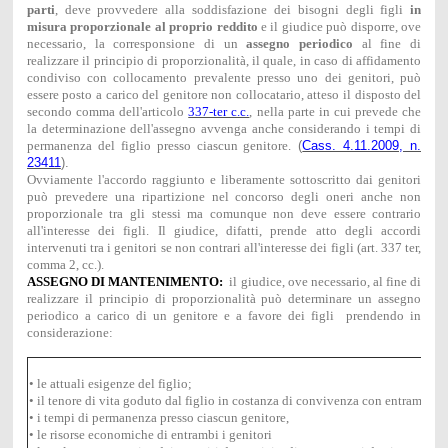
parti
, deve provvedere alla soddisfazione dei bisogni degli figli
in
misura proporzionale al proprio reddito
e il giudice può disporre, ove
necessario, la corresponsione di un
assegno periodico
al fine di
realizzare il principio di proporzionalità, il quale, in caso di affidamento
condiviso con collocamento prevalente presso uno dei genitori, può
essere posto a carico del genitore non collocatario, atteso il disposto del
secondo comma dell'articolo
337-ter c.c.
, nella parte in cui prevede che
la determinazione dell'assegno avvenga anche considerando i tempi di
permanenza del figlio presso ciascun genitore.
(
Cass. 4.11.2009, n.
23411
).
Ovviamente l'accordo raggiunto e liberamente sottoscritto dai genitori
può prevedere una ripartizione nel concorso degli oneri anche non
proporzionale tra gli stessi ma comunque non deve essere contrario
all'interesse dei figli. Il giudice, difatti, prende atto degli accordi
intervenuti tra i genitori se non contrari all'interesse dei figli (art. 337 ter,
comma 2, cc.).
ASSEGNO DI MANTENIMENTO:
il giudice, ove necessario, al fine di
realizzare il principio di proporzionalità può determinare un assegno
periodico a carico di un genitore e a favore dei figli prendendo in
considerazione:
• le attuali esigenze del figlio;
• il tenore di vita goduto dal figlio in costanza di convivenza con entrambi i 
• i tempi di permanenza presso ciascun genitore,
• le risorse economiche di entrambi i genitori