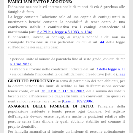
FAMIGLIA DI FATTO E ADOZIONE:
l'adozione nazionale ed internazionale di minori di età
è preclusa
alle
famiglie di fatto.
La legge consente l'adozione solo ad una coppia di coniugi uniti in
matrimonio benché consenta la possibilità di tener conto di una
convivenza stabile e continuativa tra i coniugi antecedente al
matrimonio
(artt.
6 e 29-bis, legge 4.5.1983, n. 184
).
È consentita, invece, ai coniugi, ai singoli nonché a chi non sia
coniugato l'adozione in casi particolari di cui all'art.
44
della legge
sull'adozione nei seguenti casi:
• persone unite al minore da parentela fino al sesto grado, ovvero da rapporto
n. 184/1983
);
• i minori si trovino nelle condizioni indicate dall'art.
3 della legge n. 104/9
• sia constatata l'impossibilità dell'affidamento preadottivo (lett. d),
legge n.
GRATUITO PATROCINIO:
in tema di patrocinio dei non abbienti, per
la determinazione dei limiti di reddito ai fini dell'ammissione occorre
tenere conto,
ex
art.
76, D.P.R. n. 115 del 2002
, della somma dei redditi
facenti capo all'interessato e dagli altri familiari conviventi: tra questi vi
rientra il convivente
more uxorio
(
Cass. n. 109/2006
).
ANAGRAFE DELLE FAMIGLIE DI FATTO:
l'anagrafe della
popolazione residente è tenuto presso ogni Comune. Nel registro
dell'anagrafe devono essere registrate anche le posizioni relative alle
persone senza fissa dimora le quali abbiano stabilito nel comune il
proprio domicilio.
Per famiglia anagrafica si intende un insieme di persone abitualmente