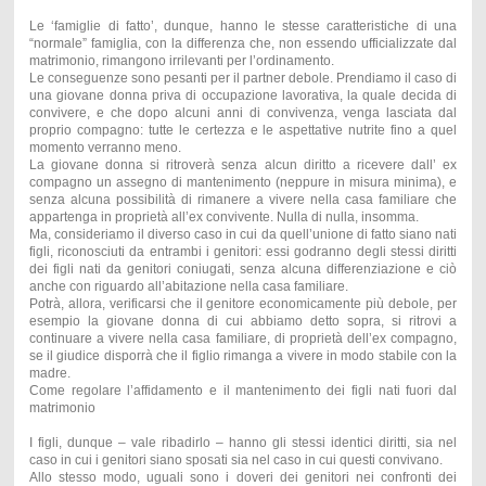
Le ‘famiglie di fatto’, dunque, hanno le stesse caratteristiche di una
“normale” famiglia, con la differenza che, non essendo ufficializzate dal
matrimonio, rimangono irrilevanti per l’ordinamento.
Le conseguenze sono pesanti per il partner debole. Prendiamo il caso di
una giovane donna priva di occupazione lavorativa, la quale decida di
convivere, e che dopo alcuni anni di convivenza, venga lasciata dal
proprio compagno: tutte le certezza e le aspettative nutrite fino a quel
momento verranno meno.
La giovane donna si ritroverà senza alcun diritto a ricevere dall’ ex
compagno un assegno di mantenimento (neppure in misura minima), e
senza alcuna possibilità di rimanere a vivere nella casa familiare che
appartenga in proprietà all’ex convivente. Nulla di nulla, insomma.
Ma, consideriamo il diverso caso in cui da quell’unione di fatto siano nati
figli, riconosciuti da entrambi i genitori: essi godranno degli stessi diritti
dei figli nati da genitori coniugati, senza alcuna differenziazione e ciò
anche con riguardo all’abitazione nella casa familiare.
Potrà, allora, verificarsi che il genitore economicamente più debole, per
esempio la giovane donna di cui abbiamo detto sopra, si ritrovi a
continuare a vivere nella casa familiare, di proprietà dell’ex compagno,
se il giudice disporrà che il figlio rimanga a vivere in modo stabile con la
madre.
Come regolare l’affidamento e il mantenimento dei figli nati fuori dal
matrimonio
I figli, dunque – vale ribadirlo – hanno gli stessi identici diritti, sia nel
caso in cui i genitori siano sposati sia nel caso in cui questi convivano.
Allo stesso modo, uguali sono i doveri dei genitori nei confronti dei