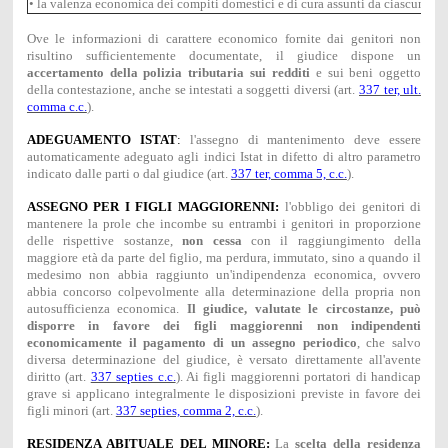
• la valenza economica dei compiti domestici e di cura assunti da ciascun gen
Ove le informazioni di carattere economico fornite dai genitori non
risultino sufficientemente documentate, il giudice dispone un
accertamento della polizia tributaria sui redditi
e sui beni oggetto
della contestazione, anche se intestati a soggetti diversi (art.
337 ter, ult.
comma c.c.
).
ADEGUAMENTO ISTAT
:
l'assegno di mantenimento deve essere
automaticamente adeguato agli indici Istat in difetto di altro parametro
indicato dalle parti o dal giudice (art.
337 ter, comma 5, c.c.
).
ASSEGNO PER I FIGLI MAGGIORENNI:
l'obbligo dei genitori di
mantenere la prole che incombe su entrambi i genitori in proporzione
delle rispettive sostanze,
non cessa
con il raggiungimento della
maggiore età da parte del figlio, ma perdura, immutato, sino a quando il
medesimo non abbia raggiunto un'indipendenza economica, ovvero
abbia concorso colpevolmente alla determinazione della propria non
autosufficienza economica.
Il giudice, valutate le circostanze, può
disporre in favore dei figli maggiorenni non indipendenti
economicamente il pagamento di un assegno periodico
, che salvo
diversa determinazione del giudice, è versato direttamente all'avente
diritto (art.
337 septies c.c.
). Ai figli maggiorenni portatori di handicap
grave si applicano integralmente le disposizioni previste in favore dei
figli minori (art.
337 septies, comma 2, c.c.
).
RESIDENZA ABITUALE DEL MINORE:
La
scelta della residenza