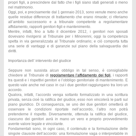
propri figli, a prescindere dal fatto che i figli siano stati generati o meno
nel matrimonio.
Oggi, poi, e precisamente dal 1 gennaio 2013, sono venute meno anche
quelle residue differenze di trattamento che erano rimaste; ci riferiamo
all’ambito successorio e a tribunale competente a regolamentare
affidamento, rapporti genitori-figli e mantenimento.
Mentre, infatti, fino a tutto il dicembre 2012, i genitori non sposati
dovevano rivolgersi al Tribunale per i Minorenni, oggi la competenza
spetta in via generalizzata al Tribunale ordinario; e ciò comporta tutta
una serie di vantaggi e di garanzie sul piano della salvaguardia dei
diritti.
Importanza dell’ intervento del giudice
Seppure non sussista alcun obbligo in tal senso, è consigliabile
chiedere al Tribunale di
regolamentare l’affidamento dei figli
, i rapporti
tra questi e i rispettivi genitori e l’obbligo genitoriale di mantenimento. E
questo vale anche nel caso in cui i due genitori raggiungano tra loro un
accordo.
Qualora, infatti, l’accordo venga soltanto formalizzato in una scrittura
privata, senza cioè la ratifica del giudice, esso non vincolerà le parti sul
piano giuridico. Di conseguenza, se uno dei due genitori ometterà di
osservare le condizioni riportate nell’accordo, l’altro non potrà
pretenderne il rispetto. Diversamente, ottenuta la ratifica del giudice,
ciascuno dei genitori avrà in mano un vero e proprio provvedimento
avente valore legale e vincolante.
Fondamentali sono, in ogni caso, il contenuto e la formulazione delle
singole clausole dell’accordo: una formulazione vaga o interpretabile in