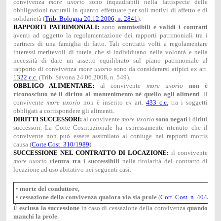
convivenza
more uxorio
sono inquadrabili nella fattispecie delle
obbligazioni naturali in quanto effettuate per soli motivi di affetto e di
solidarietà (
Trib. Bologna 20.12.2006, n. 2841
).
RAPPORTI PATRIMONIALI:
sono
ammissibili e validi i contratti
aventi ad oggetto la regolamentazione dei rapporti patrimoniali tra i
partners di una famiglia di fatto. Tali contratti volti a regolamentare
interessi meritevoli di tutela che si individuano nella volontà e nella
necessità di dare un assetto equilibrato sul piano patrimoniale al
rapporto di convivenza
more uxorio
sono da considerarsi atipici ex art.
1322 c.c.
(Trib. Savona 24.06.2008, n. 549).
OBBLIGO ALIMENTARE:
al convivente
more uxorio
non è
riconosciuto né il diritto al mantenimento né quello agli alimenti
. Il
convivente
more uxorio
non è inserito
ex
art.
433 c.c.
tra i soggetti
obbligati a corrispondere gli alimenti.
DIRITTI SUCCESSORI:
al convivente
more uxorio
sono negati
i diritti
successori. La Corte Costituzionale ha espressamente ritenuto che il
convivente non può essere assimilato al coniuge nei rapporti mortis
causa (
Corte Cost. 310/1989
)
SUCCESSIONE NEL CONTRATTO DI LOCAZIONE:
il convivente
more uxorio
rientra tra i successibili
nella titolarità del contratto di
locazione ad uso abitativo nei seguenti casi:
•
morte del conduttore,
•
cessazione della convivenza qualora via sia prole
(
Cort. Cost. n. 404/198
È esclusa la successione
in caso di cessazione della convivenza
quando
manchi la prole
.