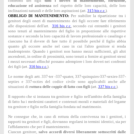
confronti dei figli
tutti i doveri di mantenimento, istruzione,
educazione ed assistenza
nel rispetto delle loro capacità, delle loro
inclinazioni naturali e delle loro aspirazioni (art.
315 bis c.c.
).
OBBLIGO DI MANTENIMENTO:
Per stabilire la ripartizione tra i
genitori degli oneri di mantenimento dei figli occorre fare riferimento
alle disposizioni dell'art.
316 bis c.c.
secondo cui entrambi i genitori
sono tenuti al mantenimento del figlio in proporzione alle rispettive
sostanze e secondo la loro capacità di lavoro professionale o casalingo e
ciascuno ha il dovere di fare tutto il possibile perché il figlio abbia
quanto gli occorre anche nel caso in cui l'altro genitore si renda
inadempiente. Quando i genitori non hanno mezzi sufficienti, gli altri
ascendenti, in ordine di prossimità, sono tenuti a fornire ai genitori stessi
i mezzi necessari affinchè possano adempiere i loro doveri nei confronti
dei figli (art.
316 bis c.c.
).
Le norme degli artt. 337-ter -337-quater, 337-quinquies-337-sexies-337-
septies e 337-octies del codice civile sono applicabili anche alle
situazioni di
rottura delle coppie di fatto con figli
(art.
337 bis c.c.
).
Il rapporto che si instaura tra genitore e figlio nell'ambito della famiglia
di fatto ha i medesimi caratteri e contenuti morali e materiali del legame
tra genitore e figlio nella famiglia fondata sul matrimonio.
Ne consegue che, in caso di rottura della convivenza tra i genitori, i
rapporti tra genitori e figli, dovranno regolarsi in termini identici, sia per
l'affidamento che per il mantenimento.
Ciascun genitore,
salvo accordi diversi liberamente sottoscritti dalle