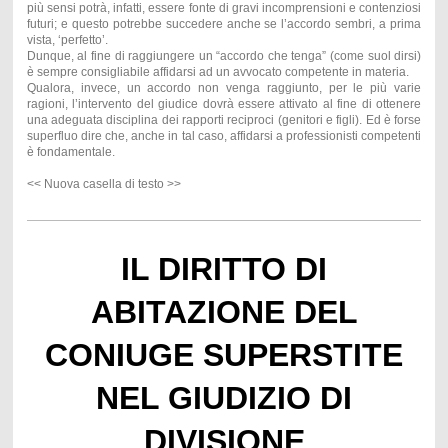
più sensi potrà, infatti, essere fonte di gravi incomprensioni e contenziosi
futuri; e questo potrebbe succedere anche se l’accordo sembri, a prima
vista, ‘perfetto’.
Dunque, al fine di raggiungere un “accordo che tenga” (come suol dirsi)
è sempre consigliabile affidarsi ad un avvocato competente in materia.
Qualora, invece, un accordo non venga raggiunto, per le più varie
ragioni, l’intervento del giudice dovrà essere attivato al fine di ottenere
una adeguata disciplina dei rapporti reciproci (genitori e figli). Ed è forse
superfluo dire che, anche in tal caso, affidarsi a professionisti competenti
è fondamentale.
<< Nuova casella di testo >>
IL DIRITTO DI
ABITAZIONE DEL
CONIUGE SUPERSTITE
NEL GIUDIZIO DI
DIVISIONE