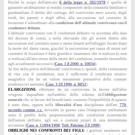
Poiché lo scopo dell'articolo
6 della legge n. 392/1978
è quello di
garantire un'abitazione ai residui componenti della comunità familiare o
parafamiliare il diritto del coniuge, del convivente
more uxorio
, degli
eredi, dei parenti e degli affini, alla successione nel contratto di
locazione è subordinato alla
condizione dell'abituale convivenza con il
conduttore defunto
.
L'abituale convivenza con il conduttore defunto va accertata alla data
del decesso di costui, a nulla rilevando che gli aventi diritto alla
successione nel contratto siano o meno rimasti nell'alloggio locato dopo
la morte del dante causa, giacché la successione per causa di morte nel
contratto di locazione è fatto giuridico istantaneo che si realizza (o non
si realizza) all'atto stesso della morte del conduttore, restando insensibile
agli accadimenti successivi (
Cass. 1.8.2000, n. 10034
).
Ai fini della prova dell'abituale convivenza e, quindi, della comunanza
di vita con il conduttore, non è sufficiente il certificato storico-
anagrafico che ha un valore meramente presuntivo della comune
residenza ivi annotata (
Cass. 3.10.1996, n. 8652
).
ELARGIZIONI:
effettuate da un convivente in favore dell'altro
vengono inquadrate nell'ambito dello schema dell'
obbligazione
naturale
che in favore del beneficiario consente l'irripetibilità di quanto
è stato dato, oppure nella
liberalità d'uso
disciplinata dall'art.
770,
secondo comma, c.c.
dovendo in questo caso l'elargizione uniformarsi
sotto il profilo della proporzionalità alle condizioni economiche
dell'autore dell'atto, agli usi e costumi propri di una determinata
occasione (
Cass. n. 11894/1998
,
Trib. Palermo 3.9.1999
).
OBBLIGHI NEI CONFRONTI DEI FIGLI:
i genitori assumono nei