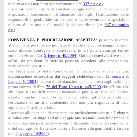
relativi ai figli nati fuori del matrimonio (art.
337-bis c.c.
).
I genitori hanno diritto di chiedere in ogni tempo la revisione delle
disposizioni concernenti l'affidamento dei figli, l'attribuzione della
responsabilità genitoriale su di essi e delle eventuali disposizioni
relative alla misura e alla modalità del contributo (art.
337-quinquies
c.c.
).
CONVIVENZA E PROCREAZIONE ASSISTITA:
possono ricorrere
alle tecniche per superare problemi di sterilità le coppie maggiorenni di
sesso diverso, coniugate o conviventi, in età potenzialmente fertile,
entrambi viventi (art.
5, legge n. 40/2004
). Quindi i
conviventi
ove siano
afflitti da problemi di sterilità
possono accedere
alla procreazione
medicalmente assistita.
Per l'accertamento della convivenza il medico si avvale di una
dichiarazione sottoscritta dai soggetti richiedenti
(art.
13, comma 3,
legge n. 40/2004
). In caso di dichiarazioni mendaci trova applicazione il
primo comma dell'art.
76 del Testo Unico n. 445/2000
che afferma che
chiunque rilasci dichiarazioni mendaci è punito ai sensi del codice
penale, nonché il secondo comma del citato articolo secondo cui
l'esibizione di un atto contenente dati non più rispondenti al vero
equivale all'uso di atto falso.
L'accesso alle tecniche di procreazione medicalmente assistita è
vietato
ai minorenni, ai singoli ed alle coppie omosessuali
, nonché è impedita
la fecondazione
post mortem
ovvero utilizzando il seme del convivente
o del coniuge nel frattempo morto e l'accesso alla genitorialità tardiva
(art.
5, legge n. 40/2004
).