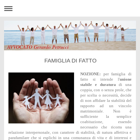
AVVOCATO Gerardo Petrucci
FAMIGLIA DI FATTO
NOZIONE:
per famiglia di
fatto si intende l'
unione
stabile e duratura
di una
coppia, con o senza prole, che
per scelta o necessità, decide
di non affidare la stabilità del
rapporto ad un vincolo
matrimoniale. Non è
sufficiente la semplice
coabitazione, essendo
necessario che ricorra una
relazione interpersonale, con carattere di stabilità, di natura affettiva e
parafamilare che si esplichi in una comunanza di vita e di interessi e