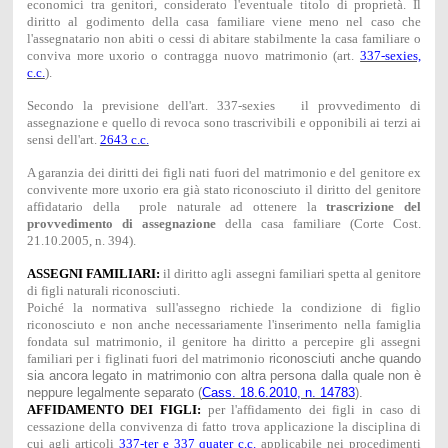
economici tra genitori, considerato l'eventuale titolo di proprietà. Il
diritto al godimento della casa familiare viene meno nel caso che
l'assegnatario non abiti o cessi di abitare stabilmente la casa familiare o
conviva more uxorio o contragga nuovo matrimonio (art.
337-sexies,
c.c.
).
Secondo la previsione dell'art. 337-sexies il provvedimento di
assegnazione e quello di revoca sono trascrivibili e opponibili ai terzi ai
sensi dell'art.
2643 c.c.
A garanzia dei diritti dei figli nati fuori del matrimonio e del genitore ex
convivente more uxorio era già stato riconosciuto il diritto del genitore
affidatario della prole naturale ad ottenere la
trascrizione del
provvedimento di assegnazione
della casa familiare (Corte Cost.
21.10.2005, n. 394).
ASSEGNI FAMILIARI:
il diritto agli assegni familiari spetta al genitore
di figli naturali riconosciuti.
Poiché la normativa sull'assegno richiede la condizione di figlio
riconosciuto e non anche necessariamente l'inserimento nella famiglia
fondata sul matrimonio, il genitore ha diritto a percepire gli assegni
familiari per i figlinati fuori del matrimonio
riconosciuti anche quando
sia ancora legato in matrimonio con altra persona dalla quale non è
neppure legalmente separato (
Cass. 18.6.2010, n. 14783
).
AFFIDAMENTO DEI FIGLI:
per l'affidamento dei figli in caso di
cessazione della convivenza di fatto trova applicazione la disciplina di
cui agli articoli
337-ter e 337 quater c.c.
applicabile nei procedimenti