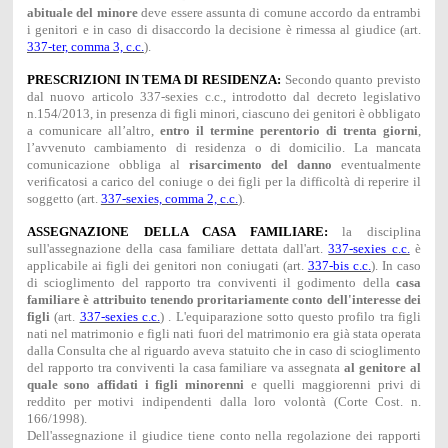
abituale del minore
deve essere assunta di comune accordo da entrambi
i genitori e in caso di disaccordo la decisione è rimessa al giudice (art.
337-ter, comma 3, c.c.
).
PRESCRIZIONI IN TEMA DI RESIDENZA:
Secondo quanto previsto
dal nuovo articolo 337-sexies c.c., introdotto dal decreto legislativo
n.154/2013, in presenza di figli minori, ciascuno dei genitori è obbligato
a comunicare all’altro,
entro il termine perentorio di trenta giorni
,
l’avvenuto cambiamento di residenza o di domicilio. La mancata
comunicazione obbliga al
risarcimento del danno
eventualmente
verificatosi a carico del coniuge o dei figli per la difficoltà di reperire il
soggetto (art.
337-sexies, comma 2, c.c.
).
ASSEGNAZIONE DELLA CASA FAMILIARE:
la disciplina
sull'assegnazione della casa familiare dettata dall'art.
337-sexies c.c.
è
applicabile ai figli dei genitori non coniugati (art.
337-bis c.c.
). In caso
di scioglimento del rapporto tra conviventi il godimento della
casa
familiare
è attribuito tenendo proritariamente conto dell'interesse dei
figli
(art.
337-sexies c.c.
) . L'equiparazione sotto questo profilo tra figli
nati nel matrimonio e figli nati fuori del matrimonio era già stata operata
dalla Consulta che al riguardo aveva statuito che in caso di scioglimento
del rapporto tra conviventi la casa familiare va assegnata
al genitore al
quale sono affidati i figli minorenni
e quelli maggiorenni privi di
reddito per motivi indipendenti dalla loro volontà (Corte Cost. n.
166/1998).
Dell'assegnazione il giudice tiene conto nella regolazione dei rapporti