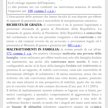
b) al coniuge separato dell'imputato;
c) alla persona nei cui confronti sia intervenuta sentenza di annullament
l'imputato (art.
199, comma 3, c.p.p.
).
L'elencazione delle persone che hanno facoltà di non deporre per effetto
di rapporti di parentela non è suscettibile di interpretazione estensiva.
RICHIESTA DI GRAZIA:
il convivente è tra le persone legittimate a
presentare domanda di grazia al Presidente della Repubblica. La
domanda di grazia diretta al Presidente della Repubblica
è sottoscritta
dal condannato o da un suo prossimo congiunto o dal
convivente
o dal
tutore o dal curatore ovvero da un avvocato o procuratore legale ed è
presentata al Ministro di grazia e giustizia (art.
681 c.p.p.
).
MALTRATTAMENTI IN FAMIGLIA:
la norma penale di cui all'art.
572, comma 1, c.p.
che punisce chiunque
maltratta una persona della
famiglia
, viene utilizzato per offrire tutela non solo alla famiglia fondata
sul matrimonio ma anche alla
convivenza
more uxorio
.
Il reato è
configurabile anche al di fuori della famiglia
fondata sul matrimonio
in
presenza di un rapporto, di stabile convivenza, come tale suscettibile di
determinare obblighi di solidarietà e di mutua assistenza, senza che sia
richiesto che tale convivenza abbia una certa durata, quanto, piuttosto
che sia stata istituita in una prospettiva di stabilità, quale che sia stato
poi in concreto l'esito di tale comune decisione (Cass. pen. 8.11.2005).
Il delitto di maltrattamenti sussiste soltanto se l'agente non si limita, per
motivi contingenti, a sporadici comportamenti di aggressione fisica o
morale del soggetto passivo, ma sottopone questo a una serie di
sofferenze fisiche e morali, in modo che i singoli atti siano uniti tanto da
un
legame di abitualità
(elemento oggettivo) quanto da un'
unica