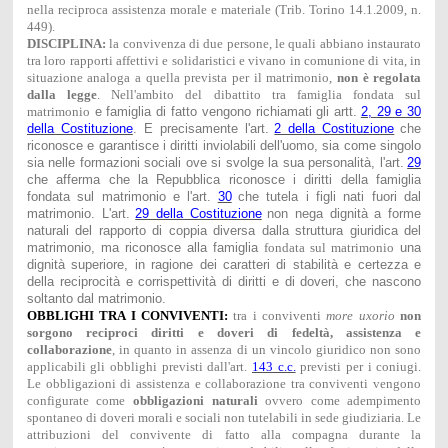
nella reciproca assistenza morale e materiale (Trib. Torino 14.1.2009, n.
449).
DISCIPLINA:
la convivenza di due persone, le quali abbiano instaurato
tra loro rapporti affettivi e solidaristici e vivano in comunione di vita, in
situazione analoga a quella prevista per il matrimonio,
non è regolata
dalla legge
. Nell'ambito del dibattito tra famiglia fondata sul
matrimonio
e famiglia di fatto vengono richiamati gli artt.
2, 29 e 30
della Costituzione
. E precisamente l'art.
2 della Costituzione
che
riconosce e garantisce i diritti inviolabili dell'uomo, sia come singolo
sia nelle formazioni sociali ove si svolge la sua personalità, l'art.
29
che afferma che la Repubblica riconosce i diritti della famiglia
fondata sul matrimonio e l'art.
30
che tutela i figli nati fuori dal
matrimonio. L'art.
29 della Costituzione
non nega dignità a forme
naturali del rapporto di coppia diversa dalla struttura giuridica del
matrimonio, ma riconosce alla famiglia
fondata sul matrimonio
una
dignità superiore, in ragione dei caratteri di stabilità e certezza e
della reciprocità e corrispettività di diritti e di doveri, che nascono
soltanto dal matrimonio.
OBBLIGHI TRA I CONVIVENTI:
tra i conviventi
more uxorio
non
sorgono reciproci diritti e doveri di fedeltà, assistenza e
collaborazione
, in quanto in assenza di un vincolo giuridico non sono
applicabili gli obblighi previsti dall'art.
143 c.c.
previsti per i coniugi.
Le obbligazioni di assistenza e collaborazione tra conviventi vengono
configurate come
obbligazioni naturali
ovvero come adempimento
spontaneo di doveri morali e sociali non tutelabili in sede giudiziaria. Le
attribuzioni del convivente di fatto alla compagna durante la