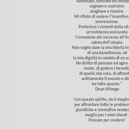
sussidiato, umiliato ed intorp
sognare e costruire;
sbagliare e riuscire.
Mi rifiuto di cedere l'incentivo
sovvenzione.
Preferisco i cimenti della vit
un'esistenza assicurata;
l'emozione del successo all'in
calma dell'utopia.
Non voglio dare la mia libertà i
di una beneficenza, nè
la mia dignità in cambio di un s
Ho diritto di pensare ed agire
modo, di godere i benefic
di quello che creo, di affron
arditamente il mondo e di
ho fatto questo."
Dean Alfange
Con questo spirito, do il megli
per affrontare tutte le proble
giuridiche e normative rende
meglio per i miei clienti 
Provare per credere!