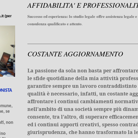
AFFIDABILITA' E PROFESSIONALIT
Successo ed esperienza: lo studio legale offre assistenza legale e
it (per
consulenza qualificato e attento
.
COSTANTE AGGIORNAMENTO
La passione da sola non basta per affrontare
le sfide quotidiane della mia
attività profes
garantire sempre un lavoro contraddistinto
ONISTA
qualità è necessario, infatti, un costante 
affrontare i continui cambiamenti normativ
omune,
nell’ambito di una società sempre più dinam
e, se
consente, tra l’altro, di superare efficacemen
nti, non
ed i continui apporti creativi, spesso contrad
giurisprudenza, che hanno trasformato la le
ino