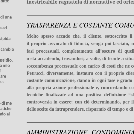
inestricabile ragnatela di normative ed ori
idito:
 di una
TRASPARENZA E COSTANTE COM
a ad
Molto spesso accade che, il cliente, sottoscritto 
sipida
il proprio avvocato di fiducia, venga poi lasciato, n
n cambio
fasi processuali, completamente all’oscuro di que
o sta accadendo, trovandosi, a volte, di fronte a situ
ussidio.
soccombenza processuale con carico di costi che ne 
 a mio
i
Petrucci, diversamente, instaura con il proprio cli
tare
costante comunicazione, dando in ogni fase e grado d
re:
alla propria azione professionale e, concordando con
tecniche finalizzate ad una positiva definizione “st
controversia in essere; con ciò determinando, per i
o di me
delle scelte da intraprendere, risparmio di tempo e di
matiche
ndo al
.
AMMINISTRAZIONE CONDOMINI