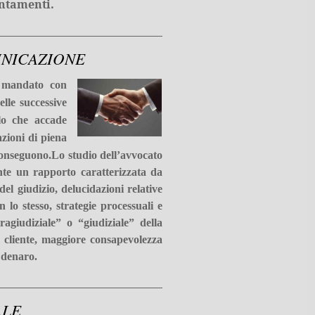
entamenti
.
UNICAZIONE
il mandato con
elle successive
llo che accade
azioni di piena
conseguono.
Lo studio dell’avvocato
ente un rapporto caratterizzata da
el giudizio, delucidazioni relative
 lo stesso, strategie processuali e
ragiudiziale” o “giudiziale” della
l cliente, maggiore consapevolezza
 denaro.
ALE