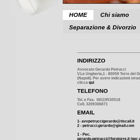
HOME
Chi siamo
Separazione & Divorzio
INDIRIZZO
Avvocato Gerardo Petrucci
V.Le Ungheria,1 - 80059 Torre del 
(Napoli). Per avere indicazioni strad
clicca
qui
TELEFONO
Tel. e Fax. 08119530518
Cell. 3209306871
EMAIL
1-
avvpetruccig
erardo@tiscali.it
2 - petrucci.gerardo@gmail.com
1 - Pec.
gerardo.petrucci@forotorre.it
(per a