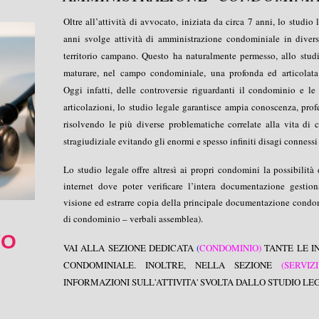
Oltre all’attività di avvocato, iniziata da circa 7 anni, lo studio
anni svolge attività di amministrazione condominiale in divers
territorio campano. Questo ha naturalmente permesso, allo studi
maturare, nel campo condominiale, una profonda ed articolata
Oggi infatti, delle controversie riguardanti il condominio e le
articolazioni, lo studio legale garantisce ampia conoscenza, profe
risolvendo le più diverse problematiche correlate alla vita di c
stragiudiziale evitando gli enormi e spesso infiniti disagi connessi
Lo studio legale offre altresì ai propri condomini la possibilità
internet dove poter verificare l’intera documentazione gestio
visione ed estrarre copia della principale documentazione condo
di condominio – verbali assemblea).
VO
VAI ALLA SEZIONE DEDICATA
(
CONDOMINIO)
TANTE LE I
CONDOMINIALE. INOLTRE, NELLA SEZIONE
(SERVIZ
I
INFORMAZIONI SULL'ATTIVITA' SVOLTA DALLO STUDIO L